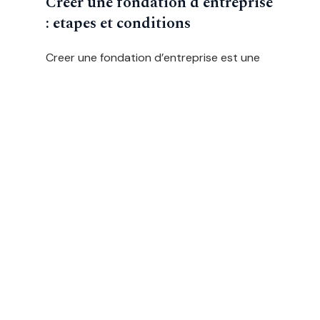
Creer une fondation d'entreprise
: etapes et conditions
Creer une fondation d’entreprise est une
demarche structurante qui permet a une
societe de s’engager durablement dans
l’interet general. …
LIRE LA SUITE
LA FONDATION
Engagee pour l'innovation sociale et le mecenat